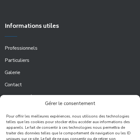
Informations utiles
Professionnels
Particuliers
Galerie
Contact
Mentions Légales
Gérer le consentement
Suivez-nous
Pour offrir les meilleures expériences, nous utilisons des technologies
telles que les cookies pour stocker et/ou accéder aux informations des
appareils. Le fait de consentir à ces technologies nous permettra de
traiter des données telles que le comportement de navigation ou les ID
uniques sur ce site. Le fait de ne pas consentir ou de retirer son